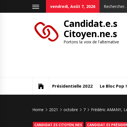
Skip
Rechercher :
vendredi, Août 7, 2026
to
content
Candidat.e.s
Citoyen.ne.s
Portons la voix de l'alternative
Présidentielle 2022
Le Bloc Pop !
Home
2021
octobre
7
Frédéric AMANY, L
CANDIDAT.ES CITOYEN.NES
CANDIDAT.ES PRÉSIDEN