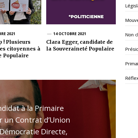
Légis
Mouve
BRE 2021
14 OCTOBRE 2021
Non c
 ! Plusieurs
Clara Egger, candidate de
es citoyennes à
la Souveraineté Populaire
Prési
e Populaire
Prima
Réfle
didat à la Primaire
r un Contrat d’Union
Démocratie Directe,