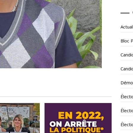
Actual
Bloc 
Candi
Candi
Démoc
Électi
Électi
Électi