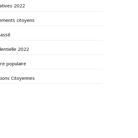
latives 2022
ments citoyens
lassé
dentielle 2022
ire populaire
xions Citoyennes