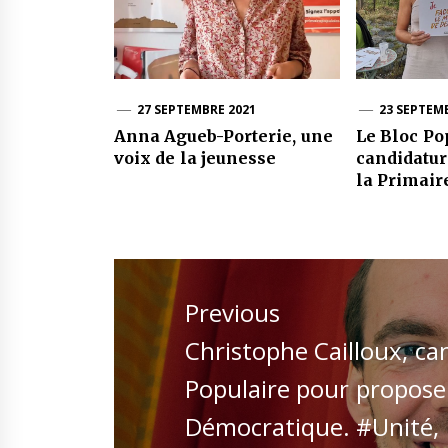
27 SEPTEMBRE 2021
23 SEPTEM
Anna Agueb-Porterie, une
Le Bloc Pop
voix de la jeunesse
candidatur
la Primair
Navigation
de
Previous
l’article
Previous
Christophe Cailloux, can
post:
Populaire pour propose
Démocratique. #Unité, 