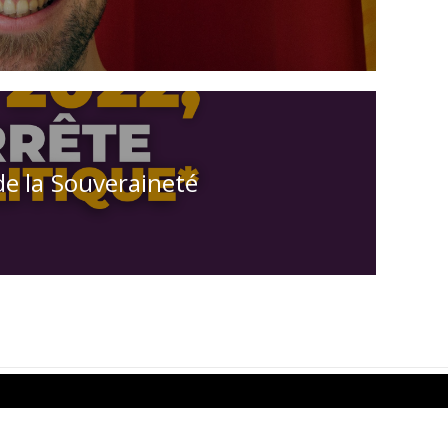
de la Souveraineté
S BASE BY
THEMEMATIC