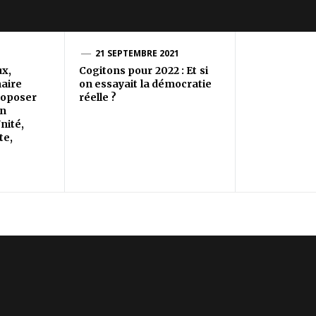
21 SEPTEMBRE 2021
ux,
Cogitons pour 2022 : Et si
maire
on essayait la démocratie
roposer
réelle ?
on
nité,
te,