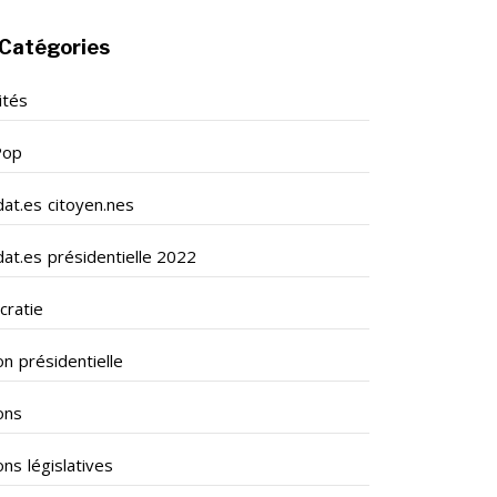
Catégories
ités
Pop
dat.es citoyen.nes
dat.es présidentielle 2022
ratie
on présidentielle
ons
ons législatives